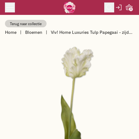
Skip to content
0
Terug naar collectie
Home
|
Bloemen
|
Viv! Home Luxuries Tulp Papegaai - zijden
bloem - wit groen - 71cm