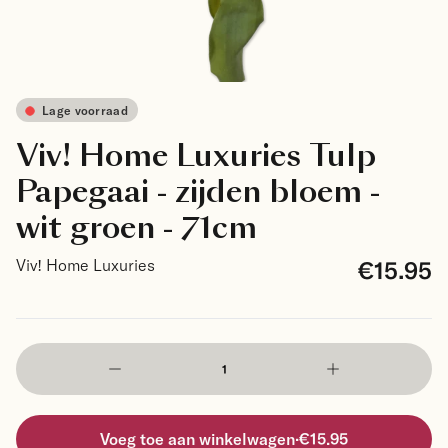
Lage voorraad
Viv! Home Luxuries Tulp
Papegaai - zijden bloem -
wit groen - 71cm
€15.95
Viv! Home Luxuries
Voeg toe aan winkelwagen
·
€15.95