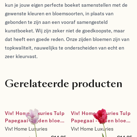
kun je jouw eigen perfecte boeket samenstellen met de
gewenste kleuren en bloemsoorten, in plaats van
gebonden te zijn aan een vooraf samengesteld
kunstboeket. Wij zijn zeker niet de goedkoopste, maar
dat heeft een goede reden. Onze zijden bloemen zijn van
topkwaliteit, nauwelijks te onderscheiden van echt en
zeer kleurvast.
Gerelateerde producten
Viv! Home Luxuries Tulp 
Viv! Home Luxuries Tulp 
Papegaai - zijden bloem 
Papegaai - zijden bloem 
- wit lavendel paars - 
- roze fuchsia - 69cm
Viv! Home Luxuries
Viv! Home Luxuries
69cm