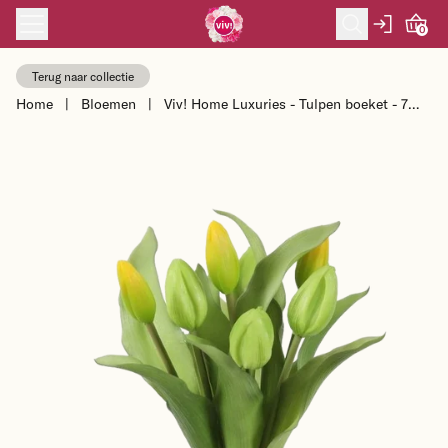
Skip to content
0
Terug naar collectie
Home
|
Bloemen
|
Viv! Home Luxuries - Tulpen boeket - 7
stuks - kunststof bloem - geel ...