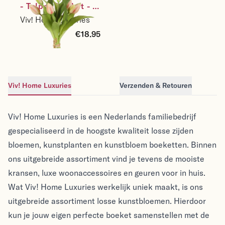
- Tulpen boeket - 7 
stuks - kunststof 
Viv! Home Luxuries
bloem - lichtroze - 
€18.95
32cm
Viv! Home Luxuries
Verzenden & Retouren
Viv! Home Luxuries
Viv! Home Luxuries
Viv! Home Luxuries is een Nederlands familiebedrijf
gespecialiseerd in de hoogste kwaliteit losse zijden
bloemen, kunstplanten en kunstbloem boeketten. Binnen
ons uitgebreide assortiment vind je tevens de mooiste
kransen, luxe woonaccessoires en geuren voor in huis.
Wat Viv! Home Luxuries werkelijk uniek maakt, is ons
uitgebreide assortiment losse kunstbloemen. Hierdoor
kun je jouw eigen perfecte boeket samenstellen met de