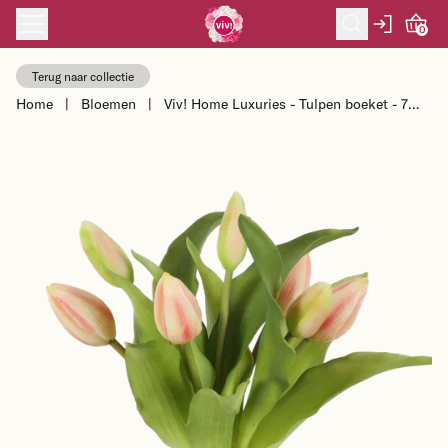
Skip to content
0
Terug naar collectie
Home
|
Bloemen
|
Viv! Home Luxuries - Tulpen boeket - 7
stuks - kunststof bloem - licht...