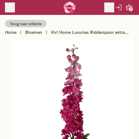
Skip to content
0
Terug naar collectie
Home
|
Bloemen
|
Viv! Home Luxuries Ridderspoor extra
groot - zijden bloem - fuchsia