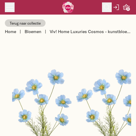
Skip to content
0
Terug naar collectie
Home
|
Bloemen
|
Viv! Home Luxuries Cosmos - kunstbloem
- 2 stuks - lichtblauw - 77cm