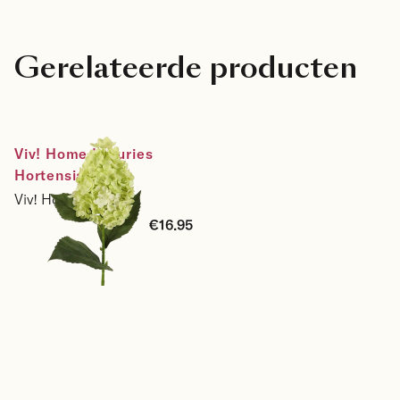
Gerelateerde producten
Viv! Home Luxuries 
Hortensia - 
Pluimhortensia - zijden 
Viv! Home Luxuries
bloem - groen - 71cm
€16.95