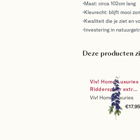
•Maat: circa 102cm lang
•Kleurecht: blijft mooi zo
•Kwaliteit die je ziet en 
•Investering in natuurget
Deze producten zi
Viv! Home Luxuries 
Ridderspoor extra 
groot - zijden 
Viv! Home Luxuries
bloem - donker 
€17.95
blauw - 102cm