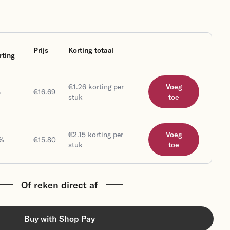
Prijs
Korting totaal
rting
Voeg toe
€1.26 korting per
Voeg
%
€16.69
stuk
toe
€2.15 korting per
Voeg
%
€15.80
stuk
toe
Of reken direct af
Buy with Shop Pay