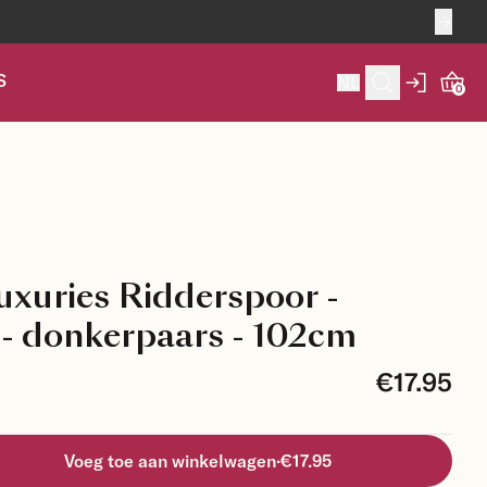
S
NL
0
uxuries Ridderspoor -
- donkerpaars - 102cm
€17.95
Voeg toe aan winkelwagen
·
€17.95