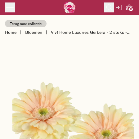
Skip to content
0
Terug naar collectie
Home
|
Bloemen
|
Viv! Home Luxuries Gerbera - 2 stuks -
zijden bloem - perzik