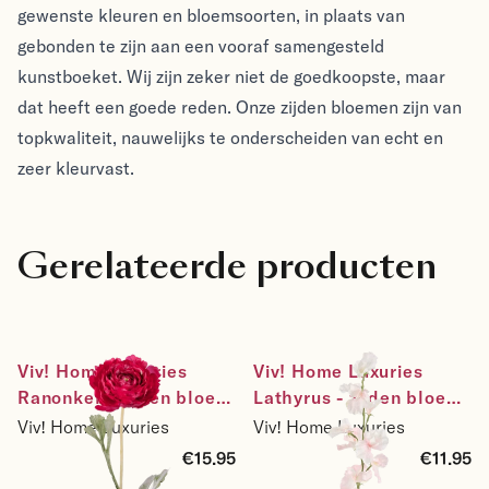
gewenste kleuren en bloemsoorten, in plaats van
gebonden te zijn aan een vooraf samengesteld
kunstboeket. Wij zijn zeker niet de goedkoopste, maar
dat heeft een goede reden. Onze zijden bloemen zijn van
topkwaliteit, nauwelijks te onderscheiden van echt en
zeer kleurvast.
Gerelateerde producten
Viv! Home Luxuries 
Viv! Home Luxuries 
Ranonkel - zijden bloem 
Lathyrus - zijden bloem 
- fuchsia - 56cm
- roze wit - 71cm
Viv! Home Luxuries
Viv! Home Luxuries
€15.95
€11.95