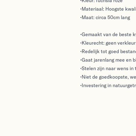
•Kleur: fuchsia roze
•Materiaal: Hoogste kwali
•Maat: circa 50cm lang
•Gemaakt van de beste kw
•Kleurecht: geen verkleuri
•Redelijk tot goed besta
•Gaat jarenlang mee en bl
•Stelen zijn naar wens in 
•Niet de goedkoopste, we
•Investering in natuurget