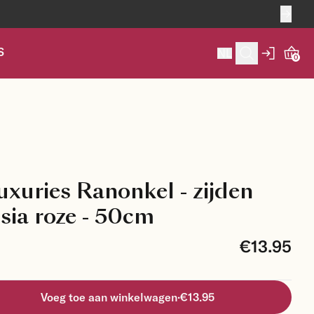
S
NL
0
xuries Ranonkel - zijden
sia roze - 50cm
€13.95
Voeg toe aan winkelwagen
·
€13.95