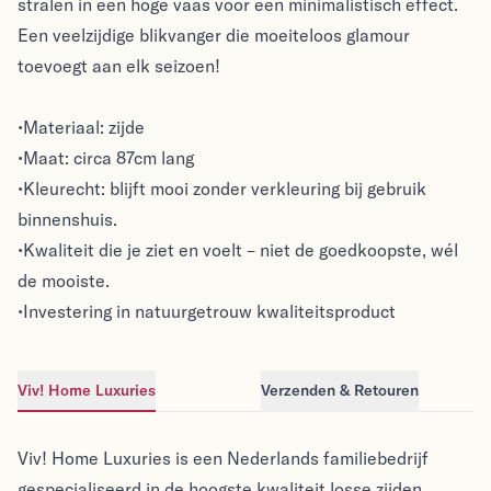
stralen in een hoge vaas voor een minimalistisch effect.
Een veelzijdige blikvanger die moeiteloos glamour
toevoegt aan elk seizoen!
•Materiaal: zijde
•Maat: circa 87cm lang
•Kleurecht: blijft mooi zonder verkleuring bij gebruik
binnenshuis.
•Kwaliteit die je ziet en voelt – niet de goedkoopste, wél
de mooiste.
•Investering in natuurgetrouw kwaliteitsproduct
Viv! Home Luxuries
Verzenden & Retouren
Viv! Home Luxuries
Viv! Home Luxuries
Viv! Home Luxuries is een Nederlands familiebedrijf
gespecialiseerd in de hoogste kwaliteit losse zijden