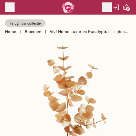
Skip to content
0
Terug naar collectie
Home
|
Bloemen
|
Viv! Home Luxuries Eucalyptus - zijden
bloem - goud