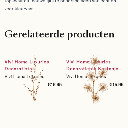
topkwaliteit, nauwelijks te onderscheiden van echt en
zeer kleurvast.
Gerelateerde producten
Viv! Home Luxuries 
Viv! Home Luxuries 
Decoratietak 
Decoratietak Kastanje - 
Dennenappels - 
kunstbloem - goud - 
Viv! Home Luxuries
Viv! Home Luxuries
kunstbloem - goud - 
83cm
€16.95
€15.95
117cm