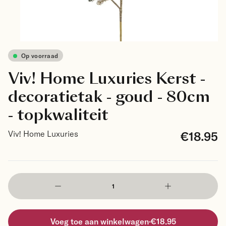
Op voorraad
Viv! Home Luxuries Kerst -
decoratietak - goud - 80cm
- topkwaliteit
€18.95
Viv! Home Luxuries
Voeg toe aan winkelwagen
·
€18.95