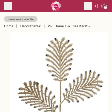
Skip to content
0
Terug naar collectie
Home
|
Decoratietak
|
Viv! Home Luxuries Kerst -
decoratietak - goud - 80cm -
topkwaliteit