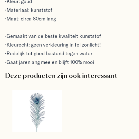
•Kleur: goud
•Materiaal: kunststof
•Maat: circa 80cm lang
•Gemaakt van de beste kwaliteit kunststof
•Kleurecht: geen verkleuring in fel zonlicht!
•Redelijk tot goed bestand tegen water
•Gaat jarenlang mee en blijft 100% mooi
Deze producten zijn ook interessant
Viv! Home Luxuries 
Kerst - pauwenveer 
- decoratietak - 
Viv! Home Luxuries
blauw - 68cm - 
€14.95
topkwaliteit