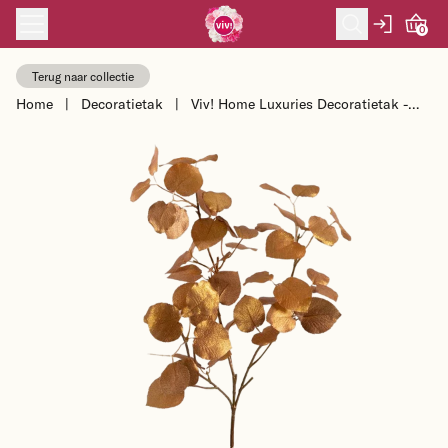
Skip to content
0
Terug naar collectie
Home
|
Decoratietak
|
Viv! Home Luxuries Decoratietak -
bladtak sneeuwbal - zijden bloem -
g...