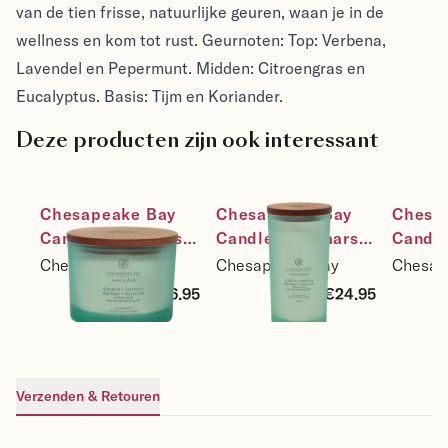
van de tien frisse, natuurlijke geuren, waan je in de
wellness en kom tot rust. Geurnoten: Top: Verbena,
Lavendel en Pepermunt. Midden: Citroengras en
Eucalyptus. Basis: Tijm en Koriander.
Deze producten zijn ook interessant
Chesapeake Bay 
Chesapeake Bay 
Chesap
Candle Sojakaars 
Candle Sojakaars 
Candle
Balance & 
Balance & 
Balanc
Chesapeake Bay
Chesapeake Bay
Chesap
Harmony - 
Harmony - 
Harmon
€26.95
€24.95
Waterlily Pear - 
Waterlily Pear - 
Waterli
maat 3-wick
maat large
maat 
Verzenden & Retouren