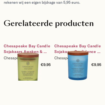
rekenen wij een eigen bijdrage van 5,95 euro.
Gerelateerde producten
Chesapeake Bay Candle 
Chesapeake Bay Candle 
Sojakaars Awaken & 
Sojakaars Confidence & 
Invigorate - Lemongrass 
Freedom - Oak Moss 
Chesapeake Bay
Chesapeake Bay
Eucalyptus - maat small
Amber - maat small
€9.95
€9.95