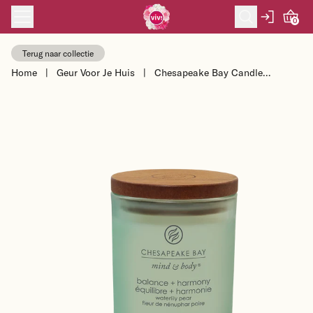
Skip to content
0
Terug naar collectie
Home
|
Geur Voor Je Huis
|
Chesapeake Bay Candle
Sojakaars Balance & Harmony -
Waterlily Pear - m...