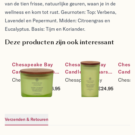
van de tien frisse, natuurlijke geuren, waan je in de
wellness en kom tot rust. Geurnoten: Top: Verbena,
Lavendel en Pepermunt. Midden: Citroengras en
Eucalyptus. Basis: Tijm en Koriander.
Deze producten zijn ook interessant
Chesapeake Bay 
Chesapeake Bay 
Chesap
Candle Sojakaars 
Candle Sojakaars 
Candle
Awaken & 
Awaken & 
Awaken
Chesapeake Bay
Chesapeake Bay
Chesap
Invigorate - 
Invigorate - 
Invigor
€26.95
€24.95
Lemongrass 
Lemongrass 
Lemong
Eucalyptus - maat 
Eucalyptus - maat 
Eucaly
3-wick
large
mediu
Verzenden & Retouren