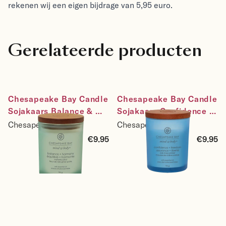
rekenen wij een eigen bijdrage van 5,95 euro.
Gerelateerde producten
Chesapeake Bay Candle 
Chesapeake Bay Candle 
Sojakaars Balance & 
Sojakaars Confidence & 
Harmony - Waterlily 
Freedom - Oak Moss 
Chesapeake Bay
Chesapeake Bay
Pear - maat small
Amber - maat small
€9.95
€9.95