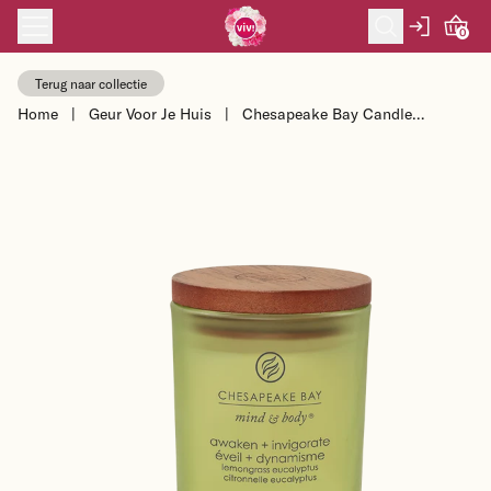
Skip to content
0
Terug naar collectie
Home
|
Geur Voor Je Huis
|
Chesapeake Bay Candle
Sojakaars Awaken & Invigorate -
Lemongrass Eucal...