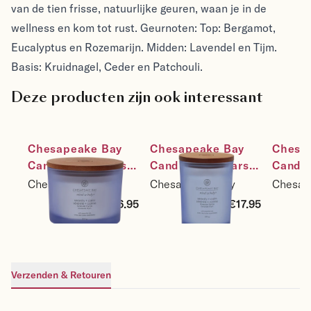
van de tien frisse, natuurlijke geuren, waan je in de
wellness en kom tot rust. Geurnoten: Top: Bergamot,
Eucalyptus en Rozemarijn. Midden: Lavendel en Tijm.
Basis: Kruidnagel, Ceder en Patchouli.
Deze producten zijn ook interessant
Chesapeake Bay 
Chesapeake Bay 
Chesap
Candle Sojakaars 
Candle Sojakaars 
Candle
Serenity & Calm - 
Serenity & Calm - 
Sereni
Chesapeake Bay
Chesapeake Bay
Chesap
Lavender Thyme - 
Lavender Thyme - 
Lavend
€26.95
€17.95
maat 3-wick
maat medium
maat l
Verzenden & Retouren