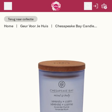
Skip to content
0
Terug naar collectie
Home
|
Geur Voor Je Huis
|
Chesapeake Bay Candle
Sojakaars Serenity & Calm -
Lavender Thyme - maa...