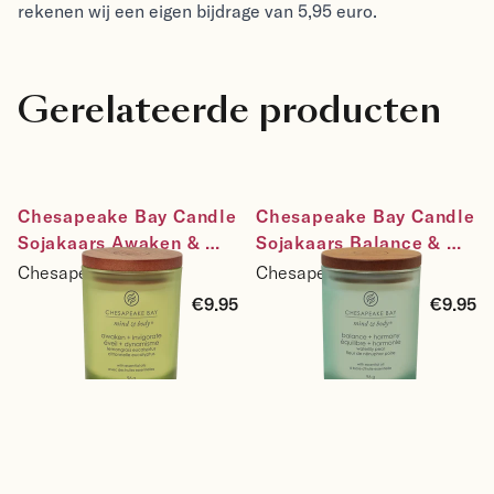
rekenen wij een eigen bijdrage van 5,95 euro.
Gerelateerde producten
Chesapeake Bay Candle 
Chesapeake Bay Candle 
Sojakaars Awaken & 
Sojakaars Balance & 
Invigorate - Lemongrass 
Harmony - Waterlily 
Chesapeake Bay
Chesapeake Bay
Eucalyptus - maat small
Pear - maat small
€9.95
€9.95