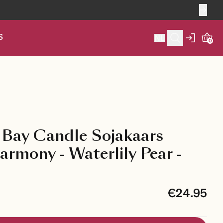
S
NL
0
Bay Candle Sojakaars
rmony - Waterlily Pear -
€24.95