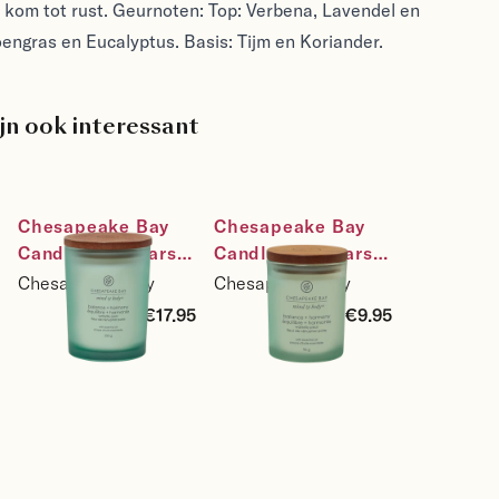
n kom tot rust. Geurnoten: Top: Verbena, Lavendel en
engras en Eucalyptus. Basis: Tijm en Koriander.
jn ook interessant
Chesapeake Bay 
Chesapeake Bay 
Candle Sojakaars 
Candle Sojakaars 
Balance & 
Balance & 
Chesapeake Bay
Chesapeake Bay
Harmony - 
Harmony - 
€17.95
€9.95
Waterlily Pear - 
Waterlily Pear - 
maat medium
maat small