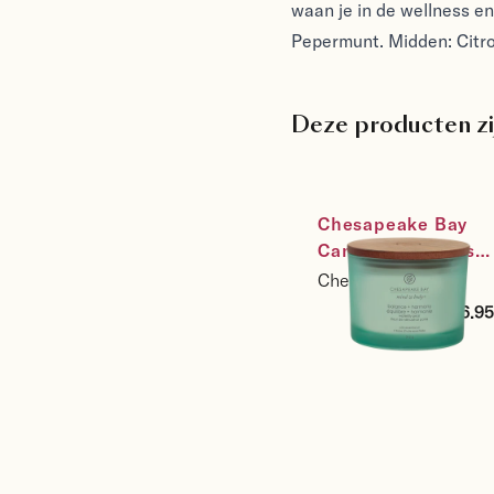
waan je in de wellness e
Pepermunt. Midden: Citro
Deze producten zi
Chesapeake Bay 
Candle Sojakaars 
Balance & 
Chesapeake Bay
Harmony - 
€26.95
Waterlily Pear - 
maat 3-wick