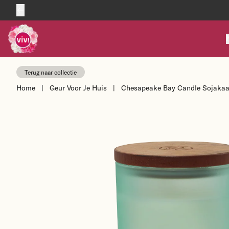
Skip to content
Terug naar collectie
Home
|
Geur Voor Je Huis
|
Chesapeake Bay Candle Sojakaars