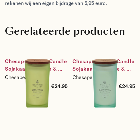
rekenen wij een eigen bijdrage van 5,95 euro.
Gerelateerde producten
Chesapeake Bay Candle 
Chesapeake Bay Candle 
Sojakaars Awaken & 
Sojakaars Balance & 
Invigorate - Lemongrass 
Harmony - Waterlily 
Chesapeake Bay
Chesapeake Bay
Eucalyptus - maat large
Pear - maat large
€24.95
€24.95