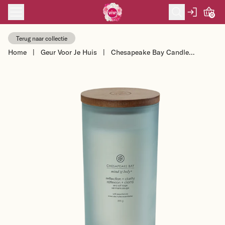
Skip to content
0
Terug naar collectie
Home
|
Geur Voor Je Huis
|
Chesapeake Bay Candle
Sojakaars Reflection & Clarity -
Sea Salt Sage -...