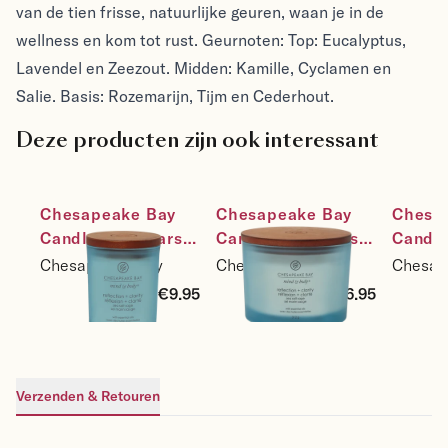
van de tien frisse, natuurlijke geuren, waan je in de
wellness en kom tot rust. Geurnoten: Top: Eucalyptus,
Lavendel en Zeezout. Midden: Kamille, Cyclamen en
Salie. Basis: Rozemarijn, Tijm en Cederhout.
Deze producten zijn ook interessant
Chesapeake Bay 
Chesapeake Bay 
Chesap
Candle Sojakaars 
Candle Sojakaars 
Candle
Reflection & 
Reflection & 
Reflect
Chesapeake Bay
Chesapeake Bay
Chesap
Clarity  - Sea Salt 
Clarity - Sea Salt 
Clarity
€9.95
€26.95
Sage - maat small
Sage - maat 3-wick
Sage -
mediu
Verzenden & Retouren