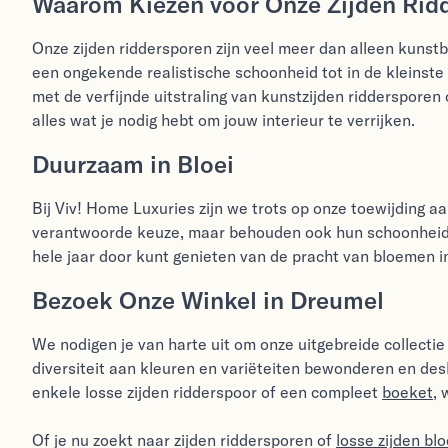
Waarom Kiezen voor Onze Zijden Rid
Onze zijden riddersporen zijn veel meer dan alleen kunst
een ongekende realistische schoonheid tot in de kleinste d
met de verfijnde uitstraling van kunstzijden riddersporen
alles wat je nodig hebt om jouw interieur te verrijken.
Duurzaam in Bloei
Bij Viv! Home Luxuries zijn we trots op onze toewijding a
verantwoorde keuze, maar behouden ook hun schoonheid zo
hele jaar door kunt genieten van de pracht van bloemen in 
Bezoek Onze Winkel in Dreumel
We nodigen je van harte uit om onze uitgebreide collectie 
diversiteit aan kleuren en variëteiten bewonderen en desk
enkele losse zijden ridderspoor of een compleet
boeket
,
Of je nu zoekt naar zijden riddersporen of
losse zijden b