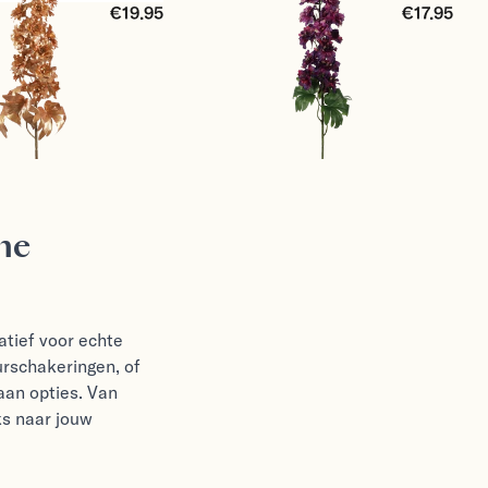
€19.95
€17.95
me
atief voor echte
urschakeringen, of
aan opties. Van
ks naar jouw