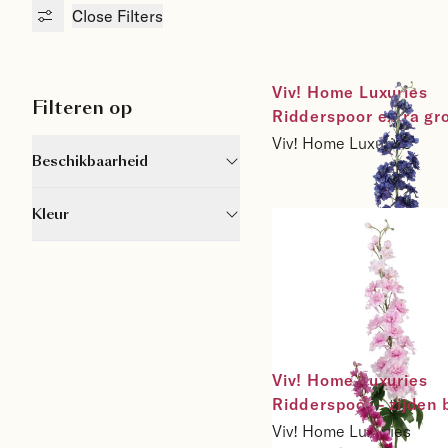
Close
Filters
Viv! Home Luxuries 
Filteren op
Ridderspoor extra groo
zijden bloem - donker
Viv! Home Luxuries
Beschikbaarheid
- 102cm
Kleur
Viv! Home Luxuries 
Ridderspoor extra groo
zijden bloem - licht ro
Viv! Home Luxuries
102cm
Viv! Home Luxuries 
Ridderspoor - zijden 
lila paars - 93cm
Viv! Home Luxuries