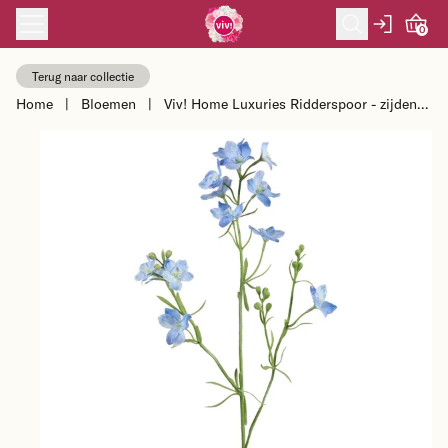
Skip to content
0
Terug naar collectie
Home
|
Bloemen
|
Viv! Home Luxuries Ridderspoor - zijden
bloem - blauw - 85cm