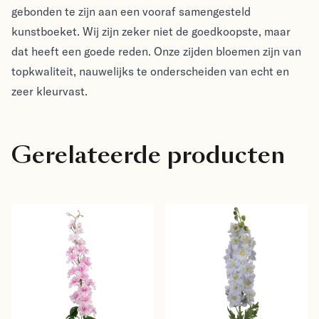
gebonden te zijn aan een vooraf samengesteld
kunstboeket. Wij zijn zeker niet de goedkoopste, maar
dat heeft een goede reden. Onze zijden bloemen zijn van
topkwaliteit, nauwelijks te onderscheiden van echt en
zeer kleurvast.
Gerelateerde producten
Viv! Home Luxuries 
Viv! Home Luxuries 
Ridderspoor extra groot 
Ridderspoor extra groot 
- zijden bloem - licht 
- zijden bloem - 
Viv! Home Luxuries
Viv! Home Luxuries
roze - 102cm
lichtblauw - 106cm
€17.95
€19.95