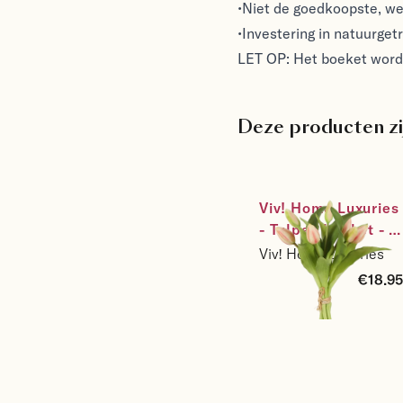
•Niet de goedkoopste, we
•Investering in natuurget
LET OP: Het boeket wordt
Deze producten zi
Viv! Home Luxuries 
- Tulpen boeket - 7 
stuks - kunststof 
Viv! Home Luxuries
bloem - lichtroze - 
€18.95
32cm