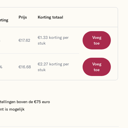
Prijs
Korting totaal
rting
Voeg toe
€1.33 korting per
Voeg
%
€17.62
stuk
toe
€2.27 korting per
Voeg
%
€16.68
stuk
toe
tellingen boven de €75 euro
nt is mogelijk