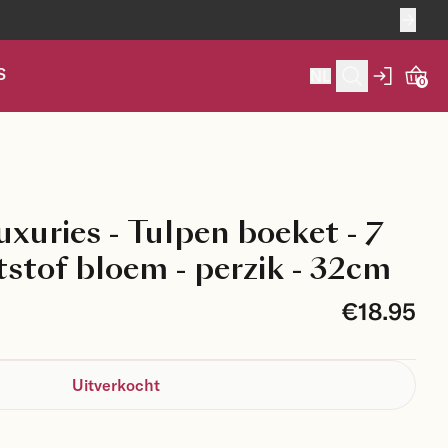
S
NL
0
xuries - Tulpen boeket - 7
tstof bloem - perzik - 32cm
€18.95
Uitverkocht