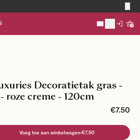
S
NL
0
xuries Decoratietak gras -
- roze creme - 120cm
€7.50
Voeg toe aan winkelwagen
·
€7.50