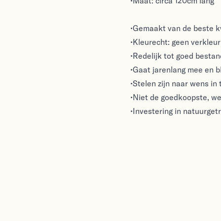
•Maat: circa 120cm lang
•Gemaakt van de beste kw
•Kleurecht: geen verkleuri
•Redelijk tot goed besta
•Gaat jarenlang mee en bl
•Stelen zijn naar wens in 
•Niet de goedkoopste, we
•Investering in natuurget