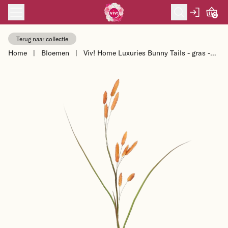
Skip to content
0
Terug naar collectie
Home
|
Bloemen
|
Viv! Home Luxuries Bunny Tails - gras -
zijden bloem - oranje - hazens...