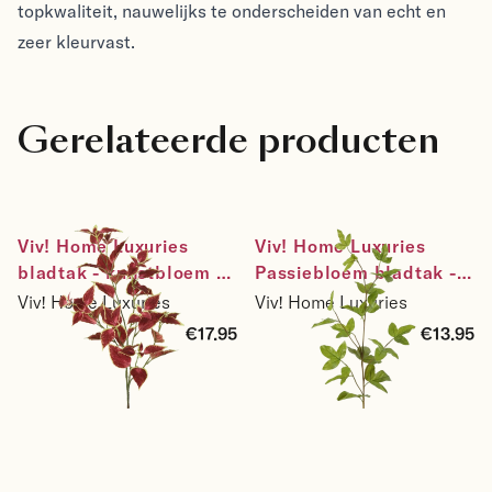
topkwaliteit, nauwelijks te onderscheiden van echt en
zeer kleurvast.
Gerelateerde producten
Viv! Home Luxuries 
Viv! Home Luxuries 
bladtak - kunstbloem - 
Passiebloem bladtak - 
groen rood - 90cm
zijden bloem - groen - 
Viv! Home Luxuries
Viv! Home Luxuries
98cm
€17.95
€13.95