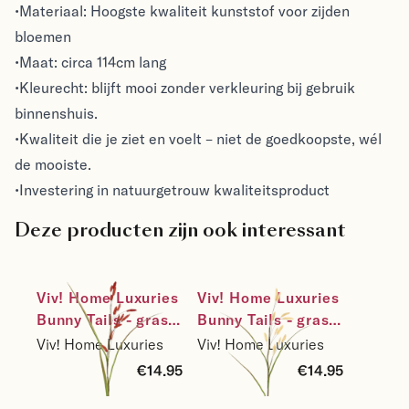
•Materiaal: Hoogste kwaliteit kunststof voor zijden
bloemen
•Maat: circa 114cm lang
•Kleurecht: blijft mooi zonder verkleuring bij gebruik
binnenshuis.
•Kwaliteit die je ziet en voelt – niet de goedkoopste, wél
de mooiste.
•Investering in natuurgetrouw kwaliteitsproduct
Deze producten zijn ook interessant
Viv! Home Luxuries 
Viv! Home Luxuries 
Bunny Tails - gras - 
Bunny Tails - gras - 
zijden bloem - rood 
zijden bloem - wit 
Viv! Home Luxuries
Viv! Home Luxuries
- hazenstaartje - 
naturel - 
€14.95
€14.95
114cm
hazenstaartje - 
114cm