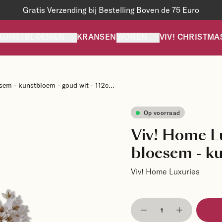
Gratis Verzending bij Bestelling Boven de 75 Euro
KUNSTBLOEMEN
KRANSEN
WONEN
VIV! CHRISTMA
em - kunstbloem - goud wit - 112c...
Op voorraad
Viv! Home L
bloesem - ku
Viv! Home Luxuries