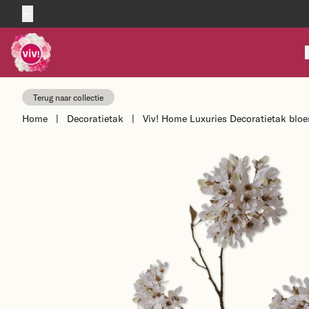
Skip to content
Terug naar collectie
Home
|
Decoratietak
|
Viv! Home Luxuries Decoratietak bloes