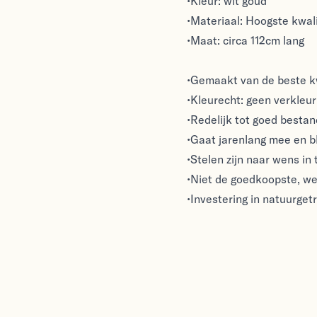
•Kleur: wit goud
•Materiaal: Hoogste kwali
•Maat: circa 112cm lang
•Gemaakt van de beste kw
•Kleurecht: geen verkleuri
•Redelijk tot goed besta
•Gaat jarenlang mee en bl
•Stelen zijn naar wens in 
•Niet de goedkoopste, we
•Investering in natuurget