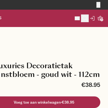
S
NL
0
uxuries Decoratietak
nstbloem - goud wit - 112cm
€38.95
Voeg toe aan winkelwagen
·
€38.95