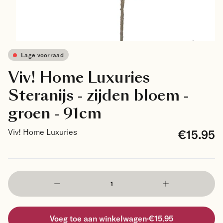
Lage voorraad
Viv! Home Luxuries
Steranijs - zijden bloem -
groen - 91cm
€15.95
Viv! Home Luxuries
Voeg toe aan winkelwagen
·
€15.95