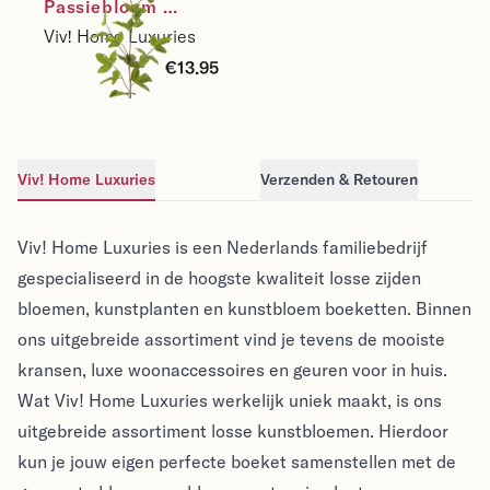
Passiebloem 
bladtak - zijden 
Viv! Home Luxuries
bloem - groen - 
€13.95
98cm
Viv! Home Luxuries
Verzenden & Retouren
Viv! Home Luxuries
Viv! Home Luxuries
Viv! Home Luxuries is een Nederlands familiebedrijf
gespecialiseerd in de hoogste kwaliteit losse zijden
bloemen, kunstplanten en kunstbloem boeketten. Binnen
ons uitgebreide assortiment vind je tevens de mooiste
kransen, luxe woonaccessoires en geuren voor in huis.
Wat Viv! Home Luxuries werkelijk uniek maakt, is ons
uitgebreide assortiment losse kunstbloemen. Hierdoor
kun je jouw eigen perfecte boeket samenstellen met de