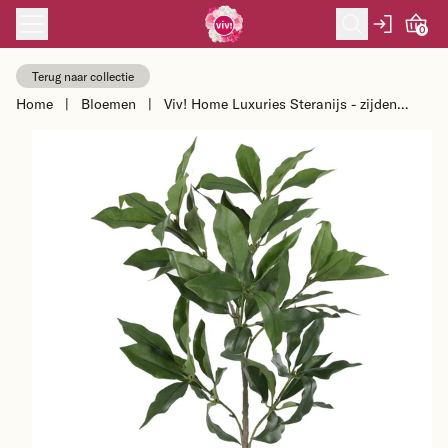
Skip to content
0
Terug naar collectie
Home
|
Bloemen
|
Viv! Home Luxuries Steranijs - zijden
bloem - groen - 91cm