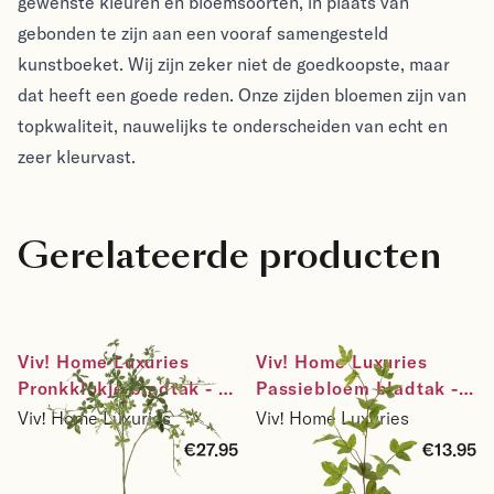
gewenste kleuren en bloemsoorten, in plaats van
gebonden te zijn aan een vooraf samengesteld
kunstboeket. Wij zijn zeker niet de goedkoopste, maar
dat heeft een goede reden. Onze zijden bloemen zijn van
topkwaliteit, nauwelijks te onderscheiden van echt en
zeer kleurvast.
Gerelateerde producten
Viv! Home Luxuries 
Viv! Home Luxuries 
Pronkklokje bladtak - 
Passiebloem bladtak - 
zijden bloem - groen - 
zijden bloem - groen - 
Viv! Home Luxuries
Viv! Home Luxuries
99cm
98cm
€27.95
€13.95