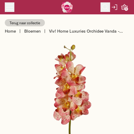
Skip to content
0
Terug naar collectie
Home
|
Bloemen
|
Viv! Home Luxuries Orchidee Vanda -
zijden bloem - natural touch - roz...