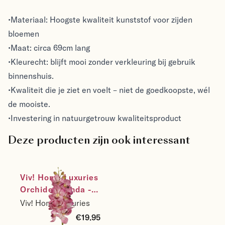
•Materiaal: Hoogste kwaliteit kunststof voor zijden
bloemen
•Maat: circa 69cm lang
•Kleurecht: blijft mooi zonder verkleuring bij gebruik
binnenshuis.
•Kwaliteit die je ziet en voelt – niet de goedkoopste, wél
de mooiste.
•Investering in natuurgetrouw kwaliteitsproduct
Deze producten zijn ook interessant
Viv! Home Luxuries 
Orchidee Vanda - 
zijden bloem - 
Viv! Home Luxuries
natural touch - 
€19.95