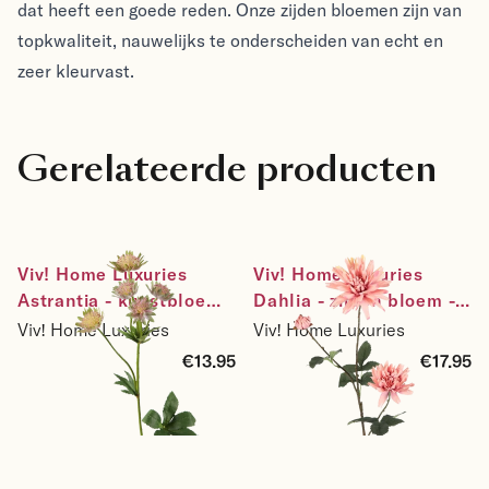
dat heeft een goede reden. Onze zijden bloemen zijn van
topkwaliteit, nauwelijks te onderscheiden van echt en
zeer kleurvast.
Gerelateerde producten
Viv! Home Luxuries 
Viv! Home Luxuries 
Astrantia - kunstbloem - 
Dahlia - zijden bloem - 
roze groen - 64cm
roze - 95cm
Viv! Home Luxuries
Viv! Home Luxuries
€13.95
€17.95