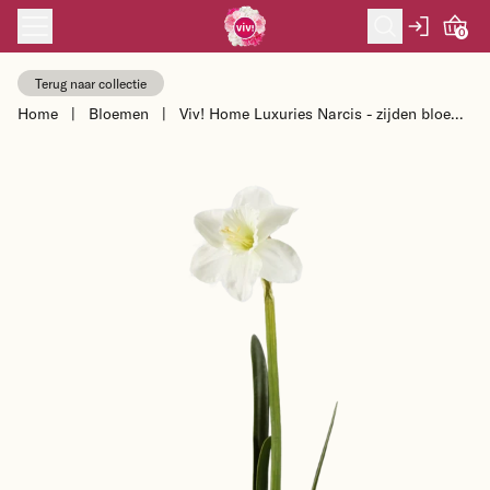
Skip to content
0
Terug naar collectie
Home
|
Bloemen
|
Viv! Home Luxuries Narcis - zijden bloem
- wit - 57cm