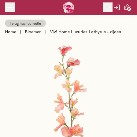
Skip to content
0
Terug naar collectie
Home
|
Bloemen
|
Viv! Home Luxuries Lathyrus - zijden
bloem - perzik - 71cm