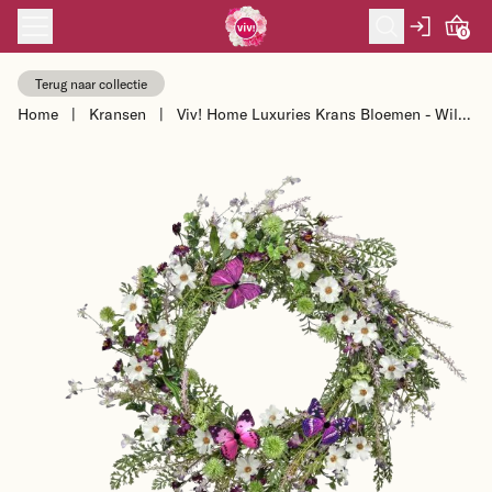
Skip to content
0
Terug naar collectie
Home
|
Kransen
|
Viv! Home Luxuries Krans Bloemen - Wilde
bloemen met vlinders - paars ...