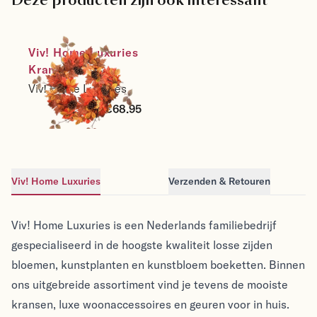
Deze producten zijn ook interessant
Viv! Home Luxuries 
Krans - 
Herfstbladeren 
Viv! Home Luxuries
met Dennenappels 
€68.95
- herfst - oranje 
geel bruin - Ø66cm
Viv! Home Luxuries
Verzenden & Retouren
Viv! Home Luxuries
Viv! Home Luxuries
Viv! Home Luxuries is een Nederlands familiebedrijf
gespecialiseerd in de hoogste kwaliteit losse zijden
bloemen, kunstplanten en kunstbloem boeketten. Binnen
ons uitgebreide assortiment vind je tevens de mooiste
kransen, luxe woonaccessoires en geuren voor in huis.