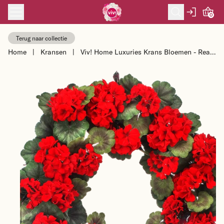
Skip to content
0
Terug naar collectie
Home
|
Kransen
|
Viv! Home Luxuries Krans Bloemen - Real
Touch Geranium - rood groen - ...