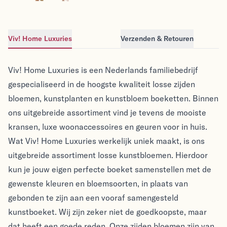
geel bruin - Ø66cm
Viv! Home Luxuries
Verzenden & Retouren
Viv! Home Luxuries
Viv! Home Luxuries
Viv! Home Luxuries is een Nederlands familiebedrijf
gespecialiseerd in de hoogste kwaliteit losse zijden
bloemen, kunstplanten en kunstbloem boeketten. Binnen
ons uitgebreide assortiment vind je tevens de mooiste
kransen, luxe woonaccessoires en geuren voor in huis.
Wat Viv! Home Luxuries werkelijk uniek maakt, is ons
uitgebreide assortiment losse kunstbloemen. Hierdoor
kun je jouw eigen perfecte boeket samenstellen met de
gewenste kleuren en bloemsoorten, in plaats van
gebonden te zijn aan een vooraf samengesteld
kunstboeket. Wij zijn zeker niet de goedkoopste, maar
dat heeft een goede reden. Onze zijden bloemen zijn van