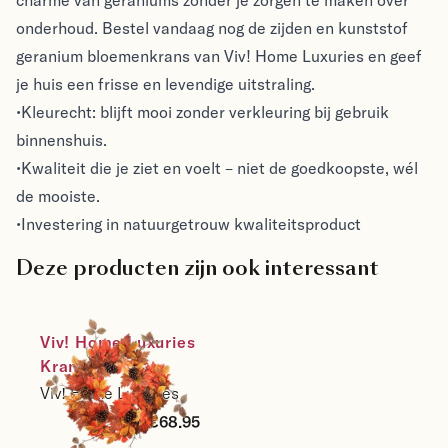
onderhoud. Bestel vandaag nog de zijden en kunststof
geranium bloemenkrans van Viv! Home Luxuries en geef
je huis een frisse en levendige uitstraling.
•Kleurecht: blijft mooi zonder verkleuring bij gebruik
binnenshuis.
•Kwaliteit die je ziet en voelt – niet de goedkoopste, wél
de mooiste.
•Investering in natuurgetrouw kwaliteitsproduct
Deze producten zijn ook interessant
Viv! Home Luxuries 
Krans - 
Herfstbladeren 
Viv! Home Luxuries
met Dennenappels 
€68.95
- herfst - oranje 