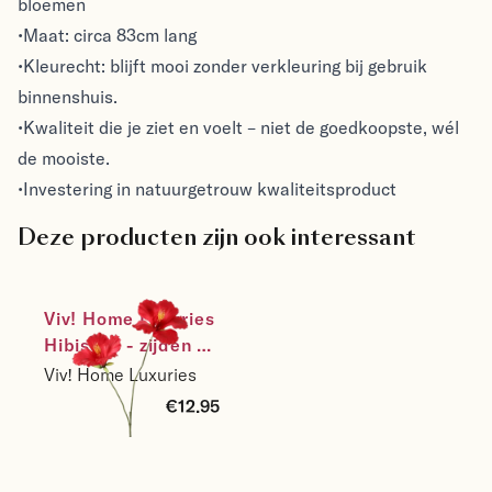
bloemen
•Maat: circa 83cm lang
•Kleurecht: blijft mooi zonder verkleuring bij gebruik
binnenshuis.
•Kwaliteit die je ziet en voelt – niet de goedkoopste, wél
de mooiste.
•Investering in natuurgetrouw kwaliteitsproduct
Deze producten zijn ook interessant
Viv! Home Luxuries 
Hibiscus - zijden 
bloem - rood - 
Viv! Home Luxuries
83cm
€12.95