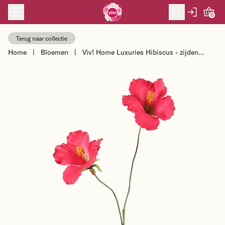
Skip to content
0
Terug naar collectie
Home
|
Bloemen
|
Viv! Home Luxuries Hibiscus - zijden
bloem - fuchsia - 83cm