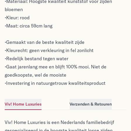
•Materiaal: Hoogste kwaliteit kunststof voor zijden
bloemen
•Kleur: rood
•Maat: circa 59cm lang
•Gemaakt van de beste kwaliteit zijde
•Kleurecht: geen verkleuring in fel zonlicht
•Redelijk bestand tegen water
•Gaat jarenlang mee en blijft 100% mooi. Niet de
goedkoopste, wel de mooiste
•Investering in natuurgetrouw kwaliteitsproduct
Viv! Home Luxuries
Verzenden & Retouren
Viv! Home Luxuries
Viv! Home Luxuries
Viv! Home Luxuries is een Nederlands familiebedrijf
gespecialiseerd in de hoogste kwaliteit losse zijden