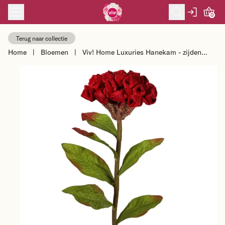
Skip to content
0
Terug naar collectie
Home
|
Bloemen
|
Viv! Home Luxuries Hanekam - zijden
bloem - rood - 59cm