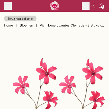
Skip to content
0
Terug naar collectie
Home
|
Bloemen
|
Viv! Home Luxuries Clematis - 2 stuks -
kunstbloem - roze - 73cm