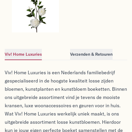
Viv! Home Luxuries 
Camelia - groot - 
zijden bloem - wit - 
Viv! Home Luxuries
98cm
€22.95
Viv! Home Luxuries
Verzenden & Retouren
Viv! Home Luxuries
Viv! Home Luxuries
Viv! Home Luxuries is een Nederlands familiebedrijf
gespecialiseerd in de hoogste kwaliteit losse zijden
bloemen, kunstplanten en kunstbloem boeketten. Binnen
ons uitgebreide assortiment vind je tevens de mooiste
kransen, luxe woonaccessoires en geuren voor in huis.
Wat Viv! Home Luxuries werkelijk uniek maakt, is ons
uitgebreide assortiment losse kunstbloemen. Hierdoor
kun je jouw eigen perfecte boeket samenstellen met de