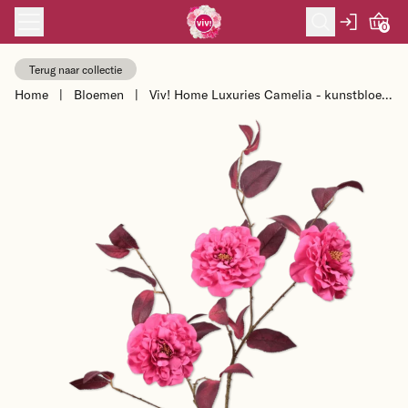
Skip to content
0
Terug naar collectie
Home
|
Bloemen
|
Viv! Home Luxuries Camelia - kunstbloem
- roze - 117cm