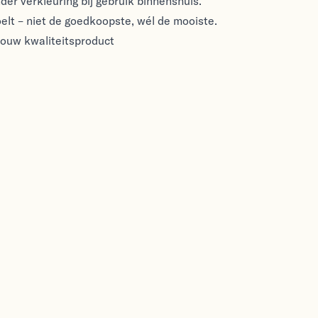
nder verkleuring bij gebruik binnenshuis.
voelt – niet de goedkoopste, wél de mooiste.
rouw kwaliteitsproduct