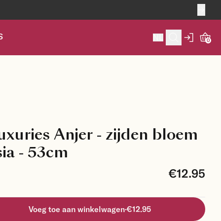
S
NL
0
xuries Anjer - zijden bloem
sia - 53cm
€12.95
Voeg toe aan winkelwagen
·
€12.95