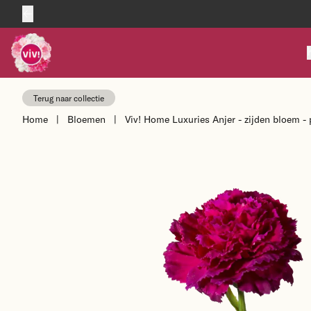
Skip to content
Terug naar collectie
Home
|
Bloemen
|
Viv! Home Luxuries Anjer - zijden bloem -