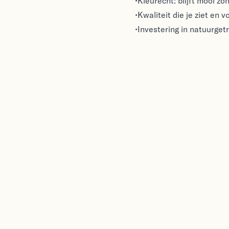
•Kleurecht: blijft mooi zo
•Kwaliteit die je ziet en 
•Investering in natuurget