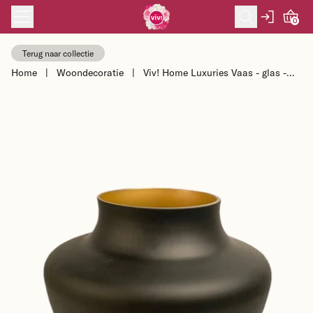
Skip to content
0
Terug naar collectie
Home
|
Woondecoratie
|
Viv! Home Luxuries Vaas - glas -
zwart goud - 22cm - topkwaliteit