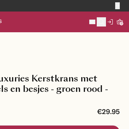
S
NL
0
uxuries Kerstkrans met
 en besjes - groen rood -
€29.95