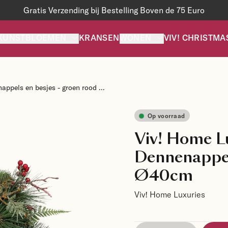
Gratis Verzending bij Bestelling Boven de 75 Euro
KUNSTBLOEMEN
KRANSEN
WONEN
VIV! CHRISTMA
ppels en besjes - groen rood ...
Op voorraad
Viv! Home L
Dennenappels
Ø40cm
Viv! Home Luxuries