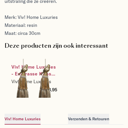
uitstraling die ze creëren.
Merk: Viv! Home Luxuries
Materiaal: resin
Maat: circa 30cm
Deze producten zijn ook interessant
Viv! Home Luxuries 
- Embrasse Kwast 
Vogel - set van 2 - 
Viv! Home Luxuries
goud - 30cm
€43.95
Viv! Home Luxuries
Verzenden & Retouren