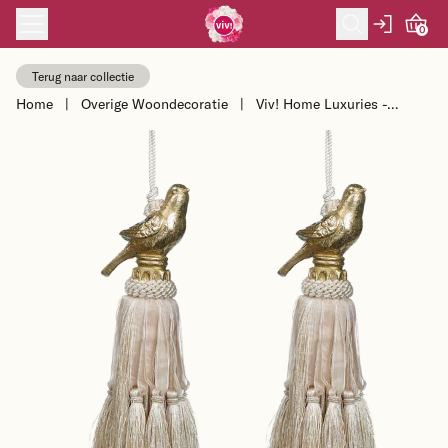
Skip to content
0
Terug naar collectie
Home
|
Overige Woondecoratie
|
Viv! Home Luxuries -
Embrasse Kwast Vogel - set
van 2 - lichtgoud - 30...