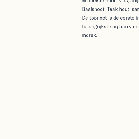
Middelste noot: Mos, ani
Basisnoot: Teak hout, sa
De topnoot is de eerste i
belangrijkste orgaan van 
indruk.