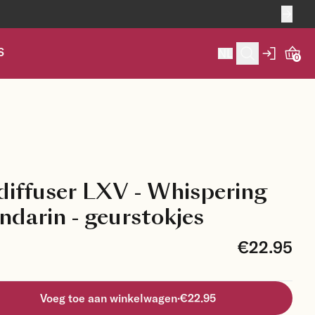
S
NL
0
diffuser LXV - Whispering
darin - geurstokjes
€22.95
Voeg toe aan winkelwagen
·
€22.95