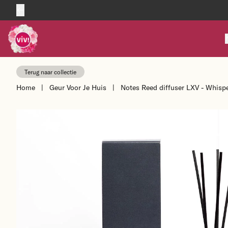
Skip to content
Terug naar collectie
Home
|
Geur Voor Je Huis
|
Notes Reed diffuser LXV - Whisp