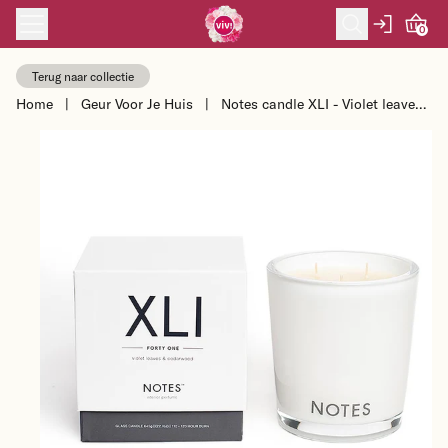
Skip to content
0
Terug naar collectie
Home
|
Geur Voor Je Huis
|
Notes candle XLI - Violet leaves
& Cedarwood - sojakaars - maat
M