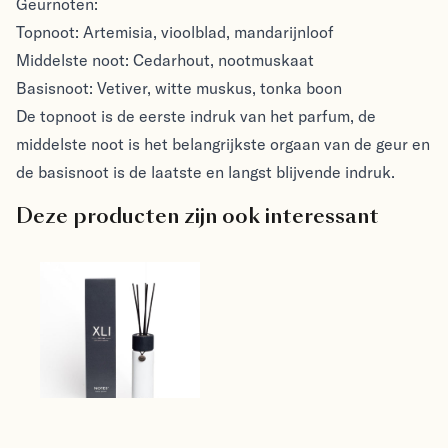
Geurnoten:
Topnoot: Artemisia, vioolblad, mandarijnloof
Middelste noot: Cedarhout, nootmuskaat
Basisnoot: Vetiver, witte muskus, tonka boon
De topnoot is de eerste indruk van het parfum, de
middelste noot is het belangrijkste orgaan van de geur en
de basisnoot is de laatste en langst blijvende indruk.
Deze producten zijn ook interessant
Notes Reed 
diffuser XLI - 
Violet leaves & 
Notes
Cedarwood - 
€22.95
geurstokjes