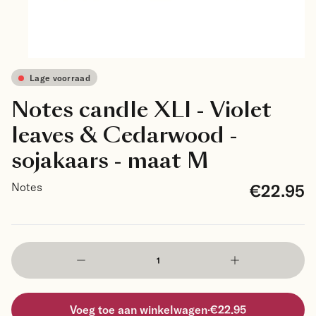
Lage voorraad
Notes candle XLI - Violet
leaves & Cedarwood -
sojakaars - maat M
€22.95
Notes
Voeg toe aan winkelwagen
·
€22.95