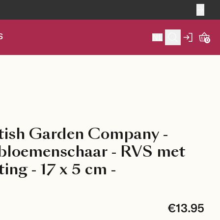
S
NL
0
itish Garden Company -
 bloemenschaar - RVS met
ting - 17 x 5 cm -
€13.95