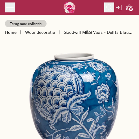
Skip to content
0
Terug naar collectie
Home
|
Woondecoratie
|
Goodwill M&G Vaas - Delfts Blauw
Granaatappel- en Bloemenpatroon
- por...