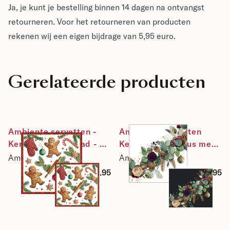
Ja, je kunt je bestelling binnen 14 dagen na ontvangst
retourneren. Voor het retourneren van producten
rekenen wij een eigen bijdrage van 5,95 euro.
Gerelateerde producten
Ambiente servetten - 
Ambiente servetten 
Kerst - Gingerbread - 2 
Kerst - Eucalyptus met 
pakjes 33x33cm en 
dennenappels - 2 
Ambiente
Ambiente
25x25cm - rood - 
pakjes 33x33cm en 
€8.95
€8.95
kerstservetten
25x25cm - wit zwart 
groen goud - 
kerstservetten