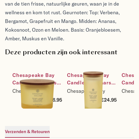
van de tien frisse, natuurlijke geuren, waan je in de
wellness en kom tot rust. Geurnoten: Top: Verbena,
Bergamot, Grapefruit en Mango. Midden: Ananas,
Kokosnoot, Ozon en Meloen. Basis: Oranjebloesem,
Amber, Muskus en Vanille.
Deze producten zijn ook interessant
Chesapeake Bay 
Chesapeake Bay 
Chesap
Candle Sojakaars 
Candle Sojakaars 
Candle
Strength & Energy 
Strength & Energy 
Streng
Chesapeake Bay
Chesapeake Bay
Chesap
- Pineapple 
- Pineapple 
- Pinea
€26.95
€24.95
Coconut - maat 3-
Coconut - maat 
Coconu
wick
large
small
Verzenden & Retouren