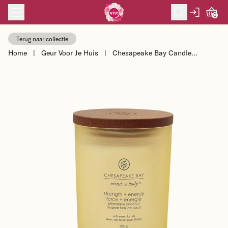
Skip to content
0
Terug naar collectie
Home
|
Geur Voor Je Huis
|
Chesapeake Bay Candle
Sojakaars Strength & Energy -
Pineapple Coconut ...