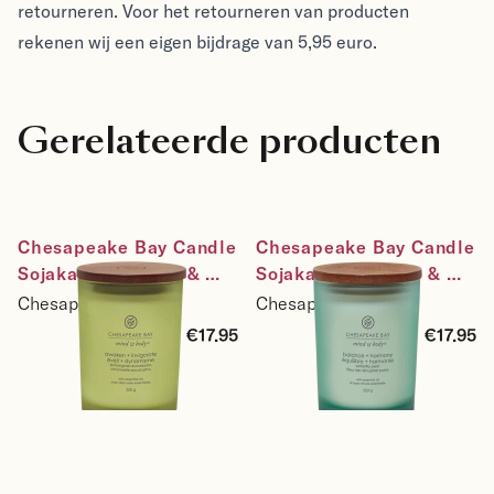
retourneren. Voor het retourneren van producten
rekenen wij een eigen bijdrage van 5,95 euro.
Gerelateerde producten
Chesapeake Bay Candle 
Chesapeake Bay Candle 
Sojakaars Awaken & 
Sojakaars Balance & 
Invigorate - Lemongrass 
Harmony - Waterlily 
Chesapeake Bay
Chesapeake Bay
Eucalyptus - maat 
Pear - maat medium
€17.95
€17.95
medium