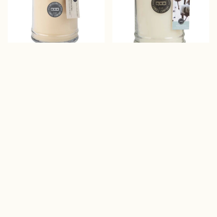
appel, cederhout, 
gewassen lakens
€24.50
€24.50
kruiden en amber