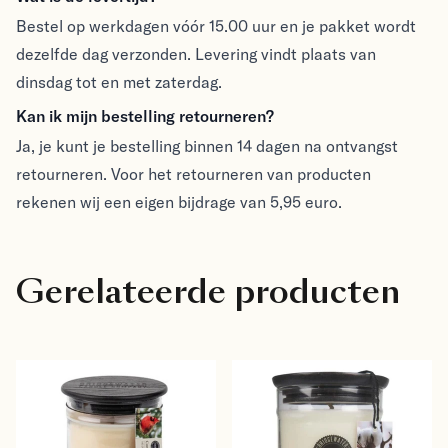
Bestel op werkdagen vóór 15.00 uur en je pakket wordt
dezelfde dag verzonden. Levering vindt plaats van
dinsdag tot en met zaterdag.
Kan ik mijn bestelling retourneren?
Ja, je kunt je bestelling binnen 14 dagen na ontvangst
retourneren. Voor het retourneren van producten
rekenen wij een eigen bijdrage van 5,95 euro.
Gerelateerde producten
Bridgewater small jar 
Bridgewater small jar 
candle Comfort & Joy - 
candle White Cotton - 
licht frisse geur van 
de frisse geur van 
Bridgewater
Bridgewater