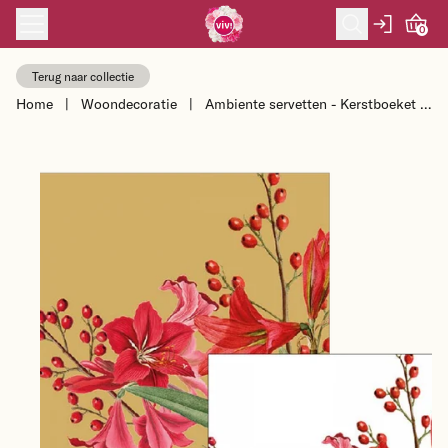
Skip to content
0
Terug naar collectie
Home
|
Woondecoratie
|
Ambiente servetten - Kerstboeket -
2 pakjes 33x33cm en 25x25cm -
goud...