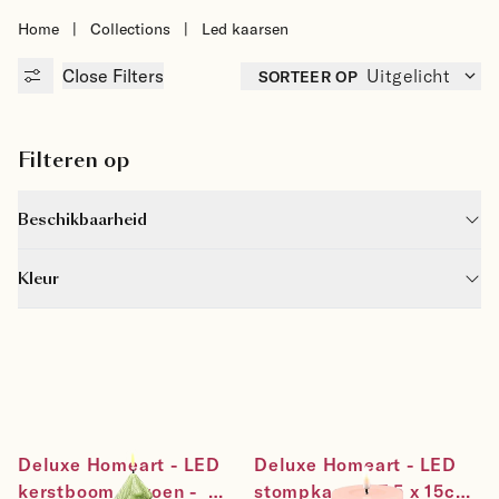
Home
|
Collections
|
Led kaarsen
Close
Filters
SORTEER OP
Uitgelicht
Filteren op
Beschikbaarheid
Kleur
Deluxe Homeart - LED 
Deluxe Homeart - LED 
kerstboom - groen -  
stompkaars - 7,5 x 15cm  