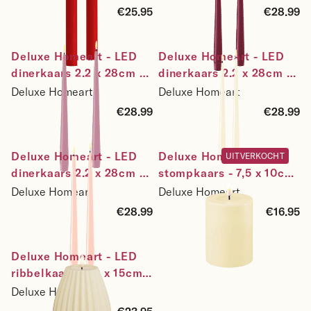
€25.95
€28.99
Deluxe Homeart - LED 
Deluxe Homeart - LED 
dinerkaars 2.2 x 28cm - 
dinerkaars 2.2 x 28cm - 
2 stuks - lavendel
2 stuks - roomwit
Deluxe Homeart
Deluxe Homeart
€28.99
€28.99
Deluxe Homeart - LED 
Deluxe Homeart - LED 
UITVERKOCHT
dinerkaars 2.2 x 28cm - 
stompkaars - 7,5 x 10cm  
2 stuks - licht roze
- roomwit
Deluxe Homeart
Deluxe Homeart
€28.99
€16.95
Deluxe Homeart - LED 
ribbelkaars - 10 x 15cm  
- roomwit
Deluxe Homeart