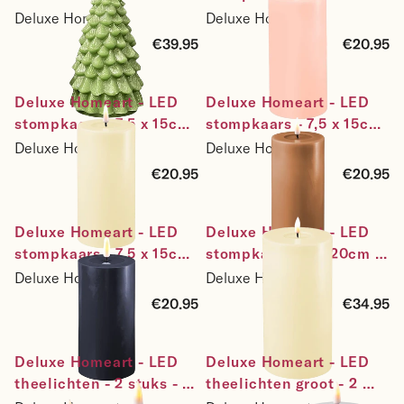
19cm
- roze
Deluxe Homeart
Deluxe Homeart
€39.95
€20.95
Deluxe Homeart - LED 
Deluxe Homeart - LED 
stompkaars - 7,5 x 15cm  
stompkaars - 7,5 x 15cm  
- roomwit
- caramel
Deluxe Homeart
Deluxe Homeart
€20.95
€20.95
Deluxe Homeart - LED 
Deluxe Homeart - LED 
stompkaars - 7,5 x 15cm  
stompkaars 10 x 20cm - 
- donker blauw
roomwit
Deluxe Homeart
Deluxe Homeart
€20.95
€34.95
Deluxe Homeart - LED 
Deluxe Homeart - LED 
theelichten - 2 stuks - 4 
theelichten groot - 2 