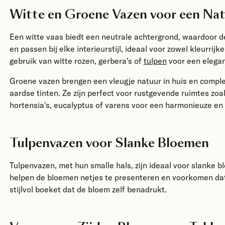
Witte en Groene Vazen voor een Natu
Een
witte vaas
biedt een neutrale achtergrond, waardoor de 
en passen bij elke interieurstijl, ideaal voor zowel kleurri
gebruik van
witte rozen
, gerbera's of
tulpen
voor een elegant
Groene vazen
brengen een vleugje natuur in huis en compl
aardse tinten. Ze zijn perfect voor rustgevende ruimtes z
hortensia's,
eucalyptus
of
varens
voor een harmonieuze en 
Tulpenvazen voor Slanke Bloemen
Tulpenvazen
, met hun smalle hals, zijn ideaal voor slanke b
helpen de bloemen netjes te presenteren en voorkomen dat z
stijlvol boeket dat de bloem zelf benadrukt.