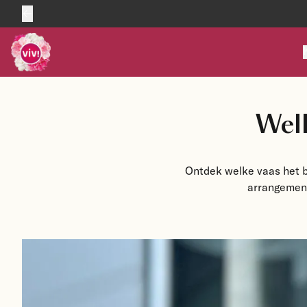
Skip to content
Wel
Ontdek welke vaas het b
arrangemente