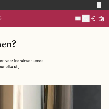
S
NL
0
en? 
azen voor indrukwekkende
r elke stijl.