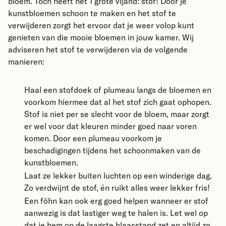
bloem. Toch heeft het 1 grote vijand: stof! Door je
kunstbloemen schoon te maken en het stof te
verwijderen zorgt het ervoor dat je weer volop kunt
genieten van die mooie bloemen in jouw kamer. Wij
adviseren het stof te verwijderen via de volgende
manieren:
Haal een stofdoek of plumeau langs de bloemen en
voorkom hiermee dat al het stof zich gaat ophopen.
Stof is niet per se slecht voor de bloem, maar zorgt
er wel voor dat kleuren minder goed naar voren
komen. Door een plumeau voorkom je
beschadigingen tijdens het schoonmaken van de
kunstbloemen.
Laat ze lekker buiten luchten op een winderige dag.
Zo verdwijnt de stof, én ruikt alles weer lekker fris!
Een föhn kan ook erg goed helpen wanneer er stof
aanwezig is dat lastiger weg te halen is. Let wel op
dat je hem op de laagste blaasstand zet en altijd zo